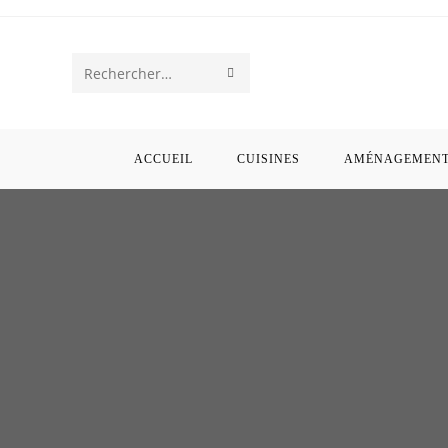
Rechercher
sur
ce
ACCUEIL
CUISINES
AMÉNAGEMENT 
site