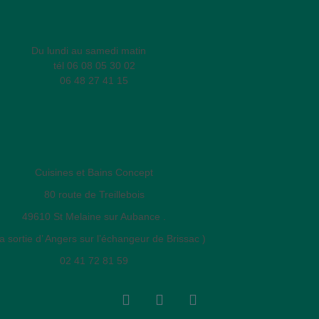
Du lundi au samedi matin
tél 06 08 05 30 02
06 48 27 41 15
Cuisines et Bains Concept
80 route de Treillebois
49610 St Melaine sur Aubance .
la sortie d’ Angers sur l’échangeur de Brissac )
02 41 72 81 59